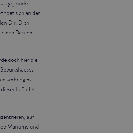
rd, gegründet
indet sich an der
len Dir, Dich
h einen Besuch
rde doch hier die
s Geburtshauses
en verbringen
dieser befindet
zentrieren, auf
aseo Marítimo und