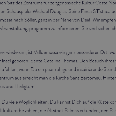
uch Sitz des Zentrums für zeitgenössische Kultur Costa No
n Schauspieler Michael Douglas. Seine Finca S’Estaca bef
mossa nach Sóller, ganz in der Nähe von Deià. Wir empfeh
 Veranstaltungsprogramm zu informieren. Sie sind sicherlic
ner wiederum, ist Valldemossa ein ganz besonderer Ort, wu
er Insel geboren: Santa Catalina Thomas. Den Besuch ihre
pfehlen, wenn Du ein paar ruhige und inspirierende Stund
ntrum aus erreicht man die Kirche Sant Bartomeu. Hinter 
Haus und Heiligtum.
 Du viele Möglichkeiten. Du kannst Dich auf die Küste kon
ltkulturerbe zählen, die Altstadt Palmas erkunden, den P