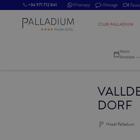
+34 971 712 841
Whatsapp
iMessage
Face
SINGLE RED
CLUB PALLADIUM
SINGLE BALCONY
Wann
SINGLE BALCONY CATHEDRAL
Anreise —
DOUBLE RED
VALLD
DOUBLE INN
DORF
DOUBLE WHITE
DOUBLE INN CATHEDRAL
Hotel Palladium
SUPERIOR