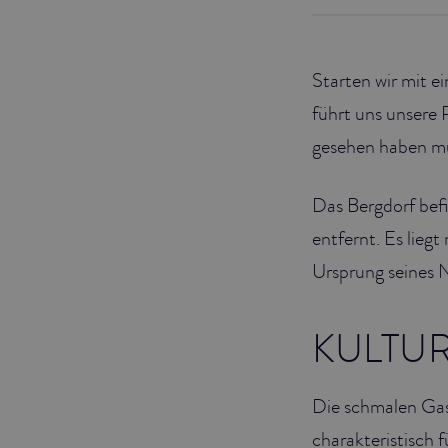
JUNIOR SUITES
Starten wir mit e
SUITE
führt uns unsere
gesehen haben mu
Das Bergdorf bef
entfernt. Es lieg
Ursprung seines 
KULTU
Die schmalen Gass
charakteristisch 