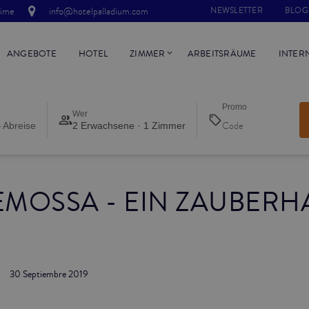
time
info@hotelpalladium.com
NEWSLETTER
BLOG
ANGEBOTE
HOTEL
ZIMMER
ARBEITSRÄUME
INTER
Promo
Wer
 Abreise
2 Erwachsene · 1 Zimmer
EMOSSA - EIN ZAUBERH
30 Septiembre 2019