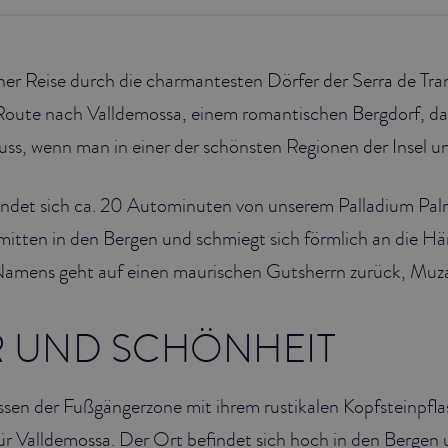
iner Reise durch die charmantesten Dörfer der Serra de T
 Route nach Valldemossa, einem romantischen Bergdorf, d
ss, wenn man in einer der schönsten Regionen der Insel u
indet sich ca. 20 Autominuten von unserem Palladium Pa
t mitten in den Bergen und schmiegt sich förmlich an die H
Namens geht auf einen maurischen Gutsherrn zurück, Mu
R UND SCHÖNHEIT
en der Fußgängerzone mit ihrem rustikalen Kopfsteinpflas
für Valldemossa. Der Ort befindet sich hoch in den Bergen un