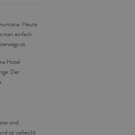
ramuntana. Heute
as man einfach
nterwegs ist.
lma Hotel
änge. Der
za.
ter sind
d ist vielleicht