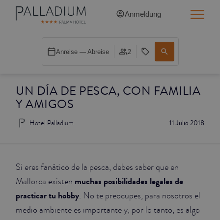
Anmeldung
SINGLE RED
Anreise — Abreise
2
SINGLE BALCONY
UN DÍA DE PESCA, CON FAMILIA
SINGLE BALCONY CATHEDRAL
Y AMIGOS
DOUBLE RED
Hotel Palladium
11 Julio 2018
DOUBLE INN
DOUBLE WHITE
Si eres fanático de la pesca, debes saber que en
muchas posibilidades legales de
Mallorca existen
DOUBLE INN CATHEDRAL
practicar tu hobby
. No te preocupes, para nosotros el
medio ambiente es importante y, por lo tanto, es algo
SUPERIOR