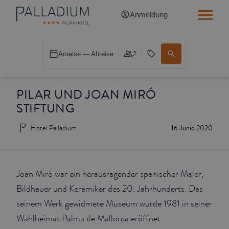
Anmeldung
SINGLE RED
Anreise — Abreise
2
SINGLE BALCONY
PILAR UND JOAN MIRÓ
SINGLE BALCONY CATHEDRAL
STIFTUNG
DOUBLE RED
Hotel Palladium
16 Junio 2020
DOUBLE INN
DOUBLE WHITE
Joan Miró war ein herausragender spanischer Maler,
Bildhauer und Keramiker des 20. Jahrhunderts. Das
DOUBLE INN CATHEDRAL
seinem Werk gewidmete Museum wurde 1981 in seiner
Wahlheimat Palma de Mallorca eröffnet.
SUPERIOR