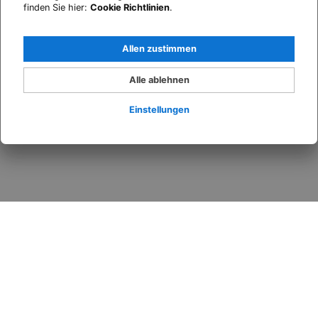
finden Sie hier:
Cookie Richtlinien
.
Allen zustimmen
Alle ablehnen
Einstellungen
Anmelden
Wann
Promo
Wer
​Zimmer 1​
Erwachsene
2
Ab 13 Jahren