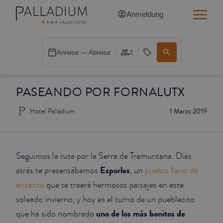
Anmeldung
SINGLE RED
Anreise — Abreise
2
SINGLE BALCONY
PASEANDO POR FORNALUTX
SINGLE BALCONY CATHEDRAL
Hotel Palladium
1 Marzo 2019
DOUBLE RED
DOUBLE INN
Seguimos la ruta por la Serra de Tramuntana. Días
DOUBLE WHITE
Esporles
atrás te presentábamos
, un
pueblo lleno de
encanto
que te traerá hermosos paisajes en este
DOUBLE INN CATHEDRAL
soleado invierno, y hoy es el turno de un pueblecito
uno de los más bonitos de
que ha sido nombrado
SUPERIOR