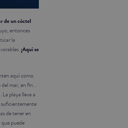
ar de un cóctel
 tuyo, entonces
ticar la
avorables.
¡Aquí se
ienten aquí como
 del mar, en fin…
 La playa lleva a
 suficientemente
has de tener en
y que puede