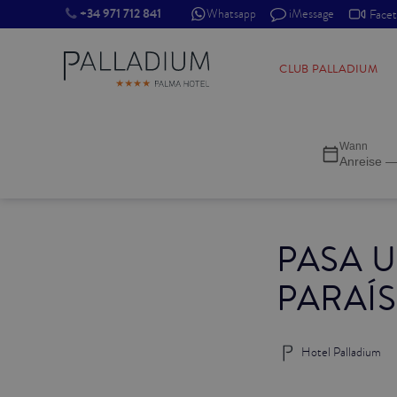
+34 971 712 841
Whatsapp
iMessage
Face
SINGLE RED
CLUB PALLADIUM
SINGLE BALCONY
Wann
SINGLE BALCONY CATHEDRAL
Anreise —
DOUBLE RED
PASA U
DOUBLE INN
PARAÍ
DOUBLE WHITE
DOUBLE INN CATHEDRAL
Hotel Palladium
SUPERIOR