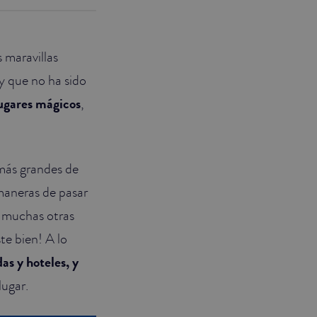
 maravillas
y que no ha sido
ugares mágicos
,
más grandes de
maneras de pasar
y muchas otras
te bien! A lo
as y hoteles, y
lugar.