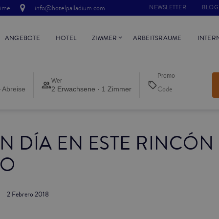
time
info@hotelpalladium.com
NEWSLETTER
BLOG
ANGEBOTE
HOTEL
ZIMMER
ARBEITSRÄUME
INTER
Promo
Wer
 Abreise
2 Erwachsene · 1 Zimmer
N DÍA EN ESTE RINCÓN
SO
2 Febrero 2018