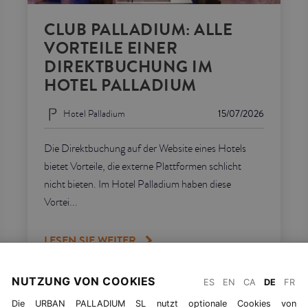
CLUB PALLADIUM: ALLE
VORTEILE EINER
DIREKTBUCHUNG IM
HOTEL PALLADIUM
Hotel Palladium
15/07/2026
Die Direktbuchung auf der Website eines Hotels
bietet Vorteile, die externe Plattformen schlicht
nicht bieten. Im Hotel Palladium haben diese
Vortei...
LESEN SIE WEITER
NUTZUNG VON COOKIES
ES
EN
CA
DE
FR
Die URBAN PALLADIUM SL nutzt optionale Cookies von