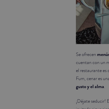
Se ofrecen
menús
cuentan con un me
el restaurante es
Fum, cenar es una
gusto y el alma
.
¡Déjate seducir! 
invitado sigue sie