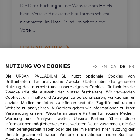
Die Direktbuchung auf der Website eines Hotels
bietet Vorteile, die externe Plattformen schlicht
nicht bieten. Im Hotel Palladium haben diese
Vortei...
LESEN SIE WEITER
NUTZUNG VON COOKIES
ES
EN
CA
DE
FR
Die URBAN PALLADIUM SL nutzt optionale Cookies von
Drittanbietern für analytische Zwecke (Daten über die generelle
ZURÜCK ZU BLOG
Nutzung des Internets) und unsere eigenen Cookies für funktionelle
Zwecke (die die Auswahl der Nutzer festhalten). Wir verwenden
Cookies, um Inhalte und Anzeigen zu personalisieren, Funktionen für
soziale Medien anbieten zu können und die Zugriffe auf unsere
Website zu analysieren. Außerdem geben wir Informationen zu Ihrer
Verwendung unserer Website an unsere Partner für soziale Medien,
Werbung und Analysen weiter. Unsere Partner führen diese
Informationen möglicherweise mit weiteren Daten zusammen, die Sie
ihnen bereitgestellt haben oder die sie im Rahmen Ihrer Nutzung der
Dienste gesammelt haben. Weitere Informationen finden Sie hier:
Cookie Richtlinien
.