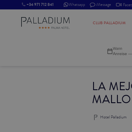
+34 971 712 841
Whatsapp
iMessage
Face
SINGLE RED
CLUB PALLADIUM
SINGLE BALCONY
Wann
SINGLE BALCONY CATHEDRAL
Anreise —
DOUBLE RED
LA MEJ
DOUBLE INN
MALLO
DOUBLE WHITE
DOUBLE INN CATHEDRAL
Hotel Palladium
SUPERIOR