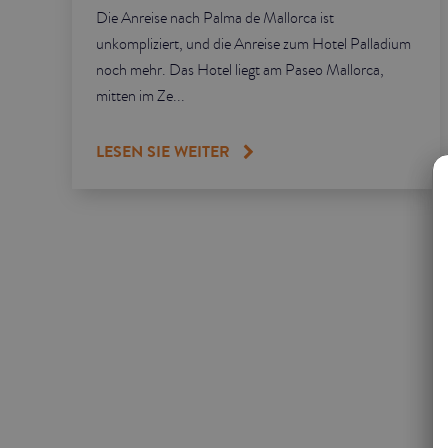
Die Anreise nach Palma de Mallorca ist
unkompliziert, und die Anreise zum Hotel Palladium
noch mehr. Das Hotel liegt am Paseo Mallorca,
mitten im Ze...
LESEN SIE WEITER