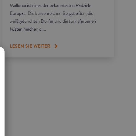
Mallorca ist eines der bekanntesten Radziele
Europas. Die kurvenreichen Bergstraßen, die
weißgetünchten Dörfer und die türkisfarbenen
Küsten machen di...
LESEN SIE WEITER