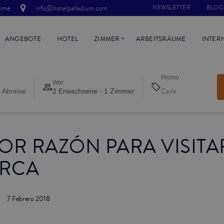
time
info@hotelpalladium.com
NEWSLETTER
BLOG
ANGEBOTE
HOTEL
ZIMMER
ARBEITSRÄUME
INTER
Promo
Wer
 Abreise
2 Erwachsene · 1 Zimmer
OR RAZÓN PARA VISITA
RCA
7 Febrero 2018