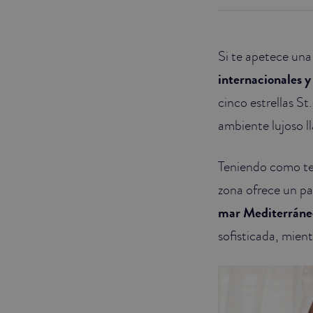
JUNIOR SUITES
Si te apetece un
SUITE
internacionales y
cinco estrellas S
ambiente lujoso l
Teniendo como te
zona ofrece un p
mar Mediterráne
sofisticada, mient