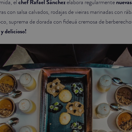
mida, el
chef Rafael Sánchez
elabora regularmente
nuevas 
gras con salsa calvados, rodajas de vieiras marinadas con rá
oco, suprema de dorada con fideuá cremosa de berberechos
y delicioso!