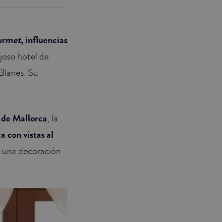
urmet
, influencias
ujoso hotel de
 Blanes. Su
 de Mallorca
, la
a con vistas al
e una decoración