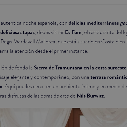
a auténtica noche española, con
delicias mediterráneas
go
 deliciosas tapas
, debes visitar
Es Fum
, el restaurante del l
t. Regis Mardavall Mallorca, que está situado en Costa d’en
lama la atención desde el primer instante.
lón de fondo la
Sierra de Tramuntana en la costa suroeste
aisaje elegante y contemporáneo, con una
terraza romántic
o
. Aquí puedes cenar en un ambiente íntimo y en medio d
ras disfrutas de las obras de arte de
Nils Burwitz
.