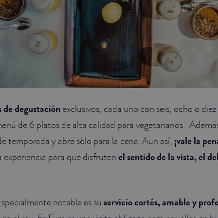
 de degustación
exclusivos, cada uno con seis, ocho o diez
nú de 6 platos de alta calidad para vegetarianos. Además
 de temporada y abre sólo para la cena. Aun así,
¡vale la pen
 experiencia para que disfruten
el sentido de la vista, el del
Especialmente notable es su
servicio cortés, amable y prof
ndo el rey. Es Fum es una visita obligada para aquellos en 