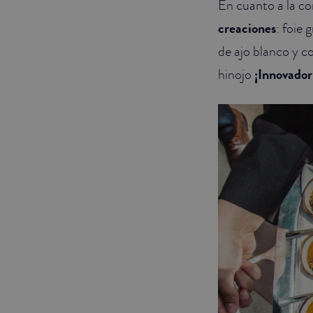
En cuanto a la co
creaciones
: foie 
de ajo blanco y c
hinojo
¡Innovador 