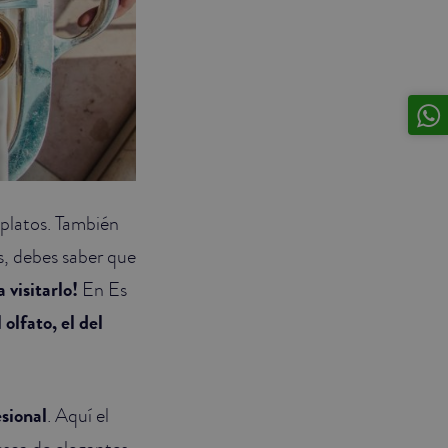
 platos. También
, debes saber que
a visitarlo!
En Es
 olfato, el del
esional
. Aquí el
busca de elegantes