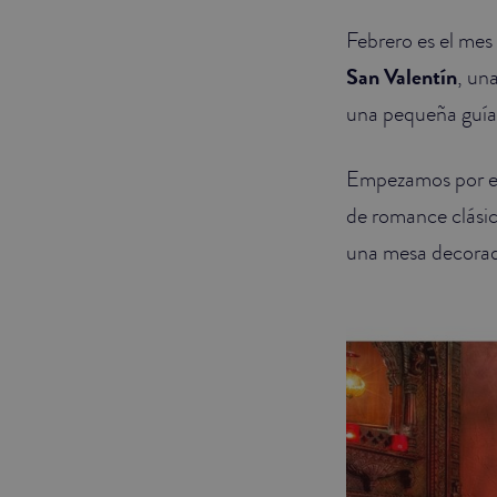
Febrero es el mes
JUNIOR SUITES
San Valentín
, un
SUITE
una pequeña guía 
Empezamos por el
de romance clási
una mesa decorad