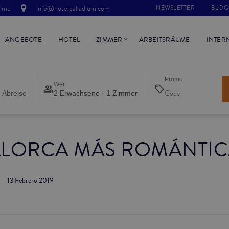
time
info@hotelpalladium.com
NEWSLETTER
BLOG
ANGEBOTE
HOTEL
ZIMMER
ARBEITSRÄUME
INTER
Promo
Wer
 Abreise
2 Erwachsene · 1 Zimmer
LLORCA MÁS ROMÁNTI
13 Febrero 2019