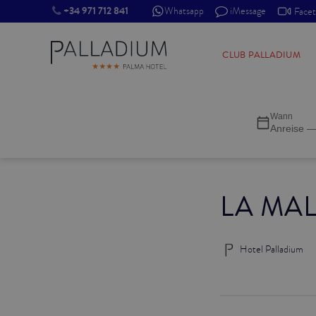
+34 971 712 841
Whatsapp
iMessage
Face
SINGLE RED
CLUB PALLADIUM
SINGLE BALCONY
Wann
SINGLE BALCONY CATHEDRAL
Anreise —
DOUBLE RED
LA MA
DOUBLE INN
DOUBLE WHITE
Hotel Palladium
DOUBLE INN CATHEDRAL
SUPERIOR