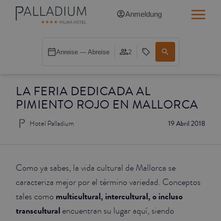
Anmeldung
SINGLE RED
Anreise — Abreise
2
SINGLE BALCONY
LA FERIA DEDICADA AL
SINGLE BALCONY CATHEDRAL
PIMIENTO ROJO EN MALLORCA
DOUBLE RED
Hotel Palladium
19 Abril 2018
DOUBLE INN
DOUBLE WHITE
Como ya sabes, la vida cultural de Mallorca se
caracteriza mejor por el término variedad. Conceptos
DOUBLE INN CATHEDRAL
multicultural, intercultural, o incluso
tales como
transcultural
encuentran su lugar aquí, siendo
SUPERIOR