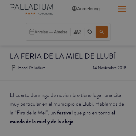
Anmeldung
SINGLE RED
Anreise — Abreise
2
SINGLE BALCONY
LA FERIA DE LA MIEL DE LLUBÍ
SINGLE BALCONY CATHEDRAL
Hotel Palladium
14 Noviembre 2018
DOUBLE RED
DOUBLE INN
El cuarto domingo de noviembre tiene lugar una cita
DOUBLE WHITE
muy particular en el municipio de Llubí. Hablamos de
festival
al
la “Fira de la Mel”, un
que gira en torno
DOUBLE INN CATHEDRAL
mundo de la miel y de la abeja
.
SUPERIOR