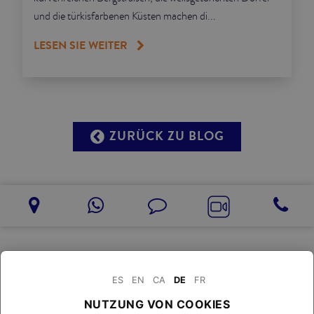
und die türkisfarbenen Küsten machen di...
LESEN SIE WEITER
ZURÜCK ZU BLOG
ES
EN
CA
DE
FR
NUTZUNG VON COOKIES