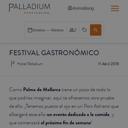
Anmeldung
SINGLE RED
Anreise — Abreise
2
SINGLE BALCONY
FESTIVAL GASTRONÓMICO
SINGLE BALCONY CATHEDRAL
Hotel Palladium
11 Abril 2018
DOUBLE RED
DOUBLE INN
Palma de Mallorca
Como
tiene un poco de todo lo
DOUBLE WHITE
que podrías imaginar, aquí te ofrecemos otra prueba
de ello. ¡Tenemos puesto el ojo en un Port Adriano que
DOUBLE INN CATHEDRAL
un evento dedicado a la comida
albergará este año
, y
el próximo fin de semana
que comenzará
!
SUPERIOR