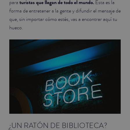
turistas que llegan de todo el mundo.
para
Esta es la
forma de entretener a la gente y difundir el mensaje de
JUNIOR SUITES
que, sin importar cómo estés, vas a encontrar aquí tu
SUITE
hueco.
¿UN RATÓN DE BIBLIOTECA?