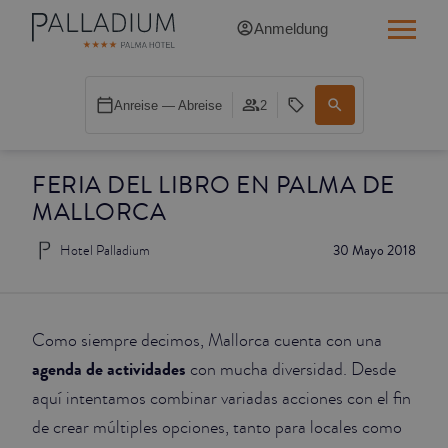
Anmeldung
SINGLE RED
Anreise — Abreise
2
SINGLE BALCONY
FERIA DEL LIBRO EN PALMA DE
SINGLE BALCONY CATHEDRAL
MALLORCA
DOUBLE RED
Hotel Palladium
30 Mayo 2018
DOUBLE INN
DOUBLE WHITE
Como siempre decimos, Mallorca cuenta con una
agenda de actividades
con mucha diversidad. Desde
DOUBLE INN CATHEDRAL
aquí intentamos combinar variadas acciones con el fin
de crear múltiples opciones, tanto para locales como
SUPERIOR