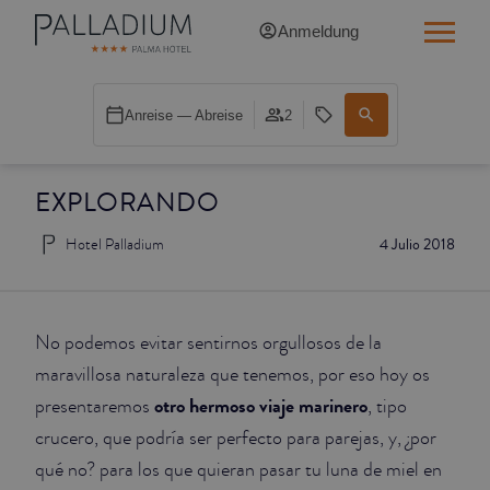
Anmeldung
SINGLE RED
Anreise — Abreise
2
SINGLE BALCONY
EXPLORANDO
SINGLE BALCONY CATHEDRAL
Hotel Palladium
4 Julio 2018
DOUBLE RED
DOUBLE INN
No podemos evitar sentirnos orgullosos de la
DOUBLE WHITE
maravillosa naturaleza que tenemos, por eso hoy os
otro hermoso viaje marinero
presentaremos
, tipo
DOUBLE INN CATHEDRAL
crucero, que podría ser perfecto para parejas, y, ¿por
qué no? para los que quieran pasar tu luna de miel en
SUPERIOR