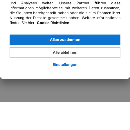
und Analysen weiter. Unsere Partner führen diese
Informationen möglicherweise mit weiteren Daten zusammen,
die Sie ihnen bereitgestellt haben oder die sie im Rahmen Ihrer
Nutzung der Dienste gesammelt haben. Weitere Informationen
finden Sie hier:
Cookie Richtlinien
.
Allen zustimmen
Alle ablehnen
Einstellungen
Anmelden
Wann
Promo
Wer
​Zimmer 1​