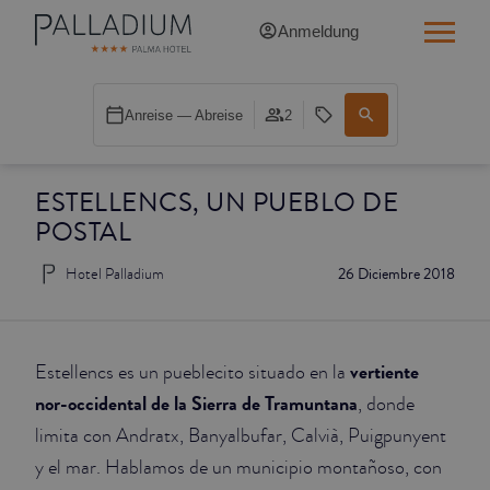
Anmeldung
SINGLE RED
Anreise — Abreise
2
SINGLE BALCONY
ESTELLENCS, UN PUEBLO DE
SINGLE BALCONY CATHEDRAL
POSTAL
DOUBLE RED
Hotel Palladium
26 Diciembre 2018
DOUBLE INN
DOUBLE WHITE
vertiente
Estellencs es un pueblecito situado en la
nor-occidental de la Sierra de Tramuntana
, donde
DOUBLE INN CATHEDRAL
limita con Andratx, Banyalbufar, Calvià, Puigpunyent
y el mar. Hablamos de un municipio montañoso, con
SUPERIOR