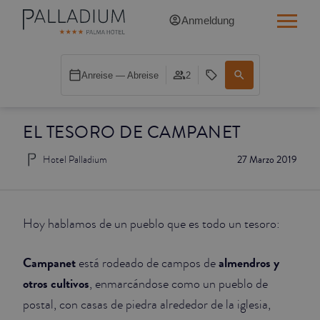
Anmeldung
SINGLE RED
Anreise — Abreise
2
SINGLE BALCONY
EL TESORO DE CAMPANET
SINGLE BALCONY CATHEDRAL
Hotel Palladium
27 Marzo 2019
DOUBLE RED
DOUBLE INN
Hoy hablamos de un pueblo que es todo un tesoro:
DOUBLE WHITE
Campanet
almendros y
está rodeado de campos de
DOUBLE INN CATHEDRAL
otros cultivos
, enmarcándose como un pueblo de
postal, con casas de piedra alrededor de la iglesia,
SUPERIOR