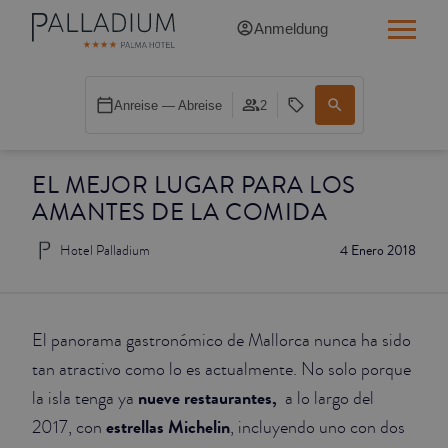
Anmeldung
SINGLE RED
Anreise — Abreise
2
SINGLE BALCONY
EL MEJOR LUGAR PARA LOS
SINGLE BALCONY CATHEDRAL
AMANTES DE LA COMIDA
DOUBLE RED
Hotel Palladium
4 Enero 2018
DOUBLE INN
DOUBLE WHITE
El panorama gastronómico de Mallorca nunca ha sido
tan atractivo como lo es actualmente. No solo porque
DOUBLE INN CATHEDRAL
nueve restaurantes,
la isla tenga ya
a lo largo del
estrellas Michelin
2017, con
, incluyendo uno con dos
SUPERIOR