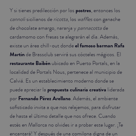
postres
Y si tienes predilección por los
, entonces los
cannoli
sicilianos de
ricotta
, los
waffles
con ganache
de chocolate amargo, naranja y
pannacotta
de
cardamomo con fresas te alegrarán el día. Además,
el famoso barman Rafa
existe un área chill-out donde
Martin
de Brassclub servirá sus cócteles mágicos. El
restaurante Baibén
ubicado en Puerto Portals, en la
localidad de Portals Nous, pertenece al municipio de
Calviá. Es un establecimiento moderno donde se
propuesta culinaria creativa
puede apreciar la
liderada
Fernando Pérez Arellano
por
. Además, el ambiente
sofisticado invita a que nos relajemos, para disfrutar
de hasta el último detalle que nos ofrece. Cuando
estés en Mallorca no olvides ir a probar este lugar. ¡Te
encantará! Y después de una comilona digna de un