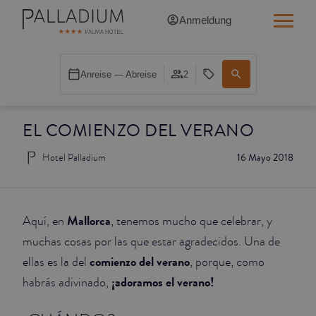
Anmeldung
SINGLE RED
Anreise — Abreise
2
SINGLE BALCONY
EL COMIENZO DEL VERANO
SINGLE BALCONY CATHEDRAL
Hotel Palladium
16 Mayo 2018
DOUBLE RED
DOUBLE INN
Mallorca
Aquí, en
, tenemos mucho que celebrar, y
DOUBLE WHITE
muchas cosas por las que estar agradecidos. Una de
comienzo del verano
ellas es la del
, porque, como
DOUBLE INN CATHEDRAL
¡adoramos el verano!
habrás adivinado,
SUPERIOR