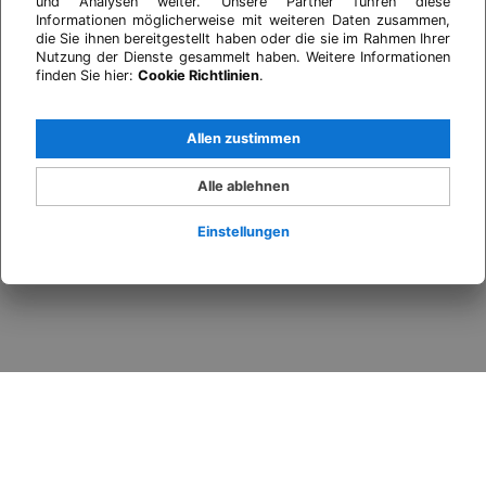
und Analysen weiter. Unsere Partner führen diese
Informationen möglicherweise mit weiteren Daten zusammen,
die Sie ihnen bereitgestellt haben oder die sie im Rahmen Ihrer
Nutzung der Dienste gesammelt haben. Weitere Informationen
finden Sie hier:
Cookie Richtlinien
.
Allen zustimmen
Alle ablehnen
Einstellungen
Anmelden
Wann
Promo
Wer
​Zimmer 1​