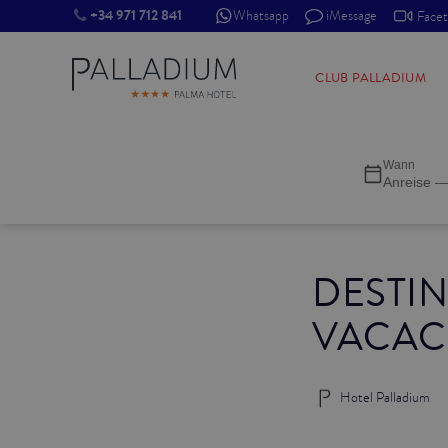
+34 971 712 841
Whatsapp
iMessage
Face
SINGLE RED
CLUB PALLADIUM
SINGLE BALCONY
Wann
SINGLE BALCONY CATHEDRAL
Anreise —
DOUBLE RED
DESTIN
DOUBLE INN
VACAC
DOUBLE WHITE
DOUBLE INN CATHEDRAL
Hotel Palladium
SUPERIOR