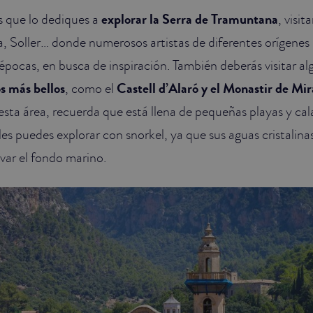
 que lo dediques a
explorar la Serra de Tramuntana
, visi
, Soller… donde numerosos artistas de diferentes orígenes h
 épocas, en busca de inspiración. También deberás visitar al
os más bellos
, como el
Castell d’Alaró y el Monastir de Mi
esta área, recuerda que está llena de pequeñas playas y ca
les puedes explorar con snorkel, ya que sus aguas cristalin
rvar el fondo marino.