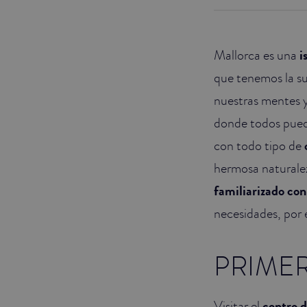
JUNIOR SUITES
Mallorca es una
i
SUITE
que tenemos la su
nuestras mentes y
donde todos puede
con todo tipo de
hermosa naturale
familiarizado co
necesidades, por e
PRIMER
Visitar el
centro 