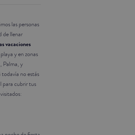
timos las personas
 de llenar
as vacaciones
 playa y en zonas
l, Palma, y
Si todavía no estás
l para cubrir tus
visitados:
na noche de fiesta