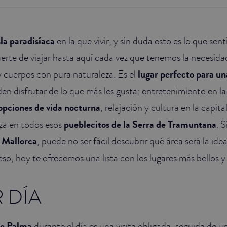
sla paradisíaca
en la que vivir, y sin duda esto es lo que sen
erte de viajar hasta aquí cada vez que tenemos la necesidad
 cuerpos con pura naturaleza. Es el
lugar perfecto para un
n disfrutar de lo que más les gusta: entretenimiento en la
opciones de vida nocturna
, relajación y cultura en la capita
za en todos esos
pueblecitos de la Serra de Tramuntana
. 
n Mallorca
, puede no ser fácil descubrir qué área será la idea
so, hoy te ofrecemos una lista con los lugares más bellos y 
 DÍA
de Palma
durante el día es una visita obligada, seguida de u