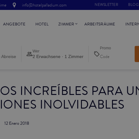
time
info@hotelpalladium.com
NEWSLETTER
BLOG
ANGEBOTE
HOTEL
ZIMMER
ARBEITSRÄUME
INTER
Promo
Wer
 Abreise
2 Erwachsene · 1 Zimmer
OS INCREÍBLES PARA U
IONES INOLVIDABLES
12 Enero 2018