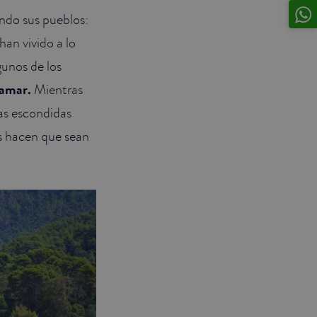
tando sus pueblos:
an vivido a lo
gunos de los
ramar.
Mientras
las escondidas
as hacen que sean