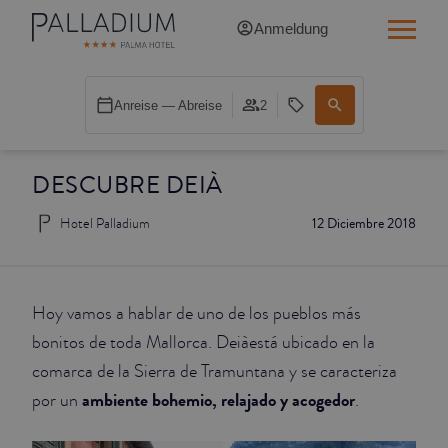
Anmeldung
SINGLE RED
Anreise — Abreise
2
SINGLE BALCONY
DESCUBRE DEIÀ
SINGLE BALCONY CATHEDRAL
Hotel Palladium
12 Diciembre 2018
DOUBLE RED
DOUBLE INN
Hoy vamos a hablar de uno de los pueblos más
DOUBLE WHITE
bonitos de toda Mallorca. Deiàestá ubicado en la
comarca de la Sierra de Tramuntana y se caracteriza
DOUBLE INN CATHEDRAL
ambiente bohemio, relajado y acogedor
por un
.
SUPERIOR