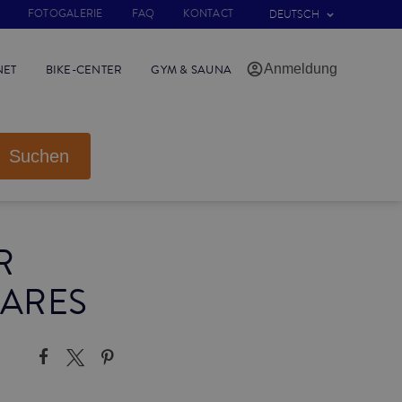
FOTOGALERIE
FAQ
KONTACT
DEUTSCH
Anmeldung
NET
BIKE-CENTER
GYM & SAUNA
Suchen
R
IARES