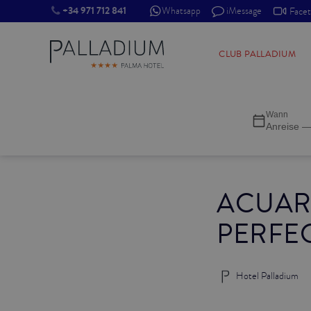
+34 971 712 841
Whatsapp
iMessage
Face
SINGLE RED
CLUB PALLADIUM
SINGLE BALCONY
Wann
SINGLE BALCONY CATHEDRAL
Anreise —
DOUBLE RED
ACUAR
DOUBLE INN
PERFEC
DOUBLE WHITE
DOUBLE INN CATHEDRAL
Hotel Palladium
SUPERIOR