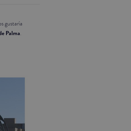
os gustaría
 de Palma
.