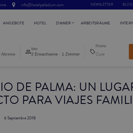
time
info@hotelpalladium.com
NEWSLETTER
BLOG
ANGEBOTE
HOTEL
ZIMMER
ARBEITSRÄUME
INTER
Promo
Wer
 Abreise
2 Erwachsene · 1 Zimmer
IO DE PALMA: UN LUGA
TO PARA VIAJES FAMIL
6 Septiembre 2018