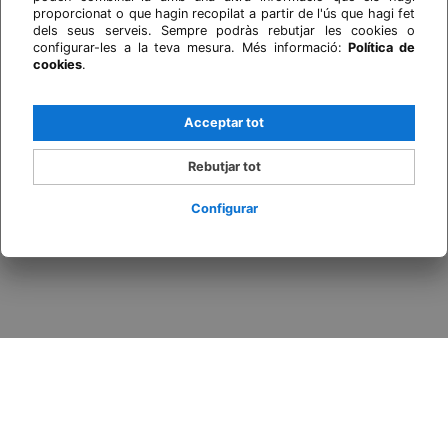
proporcionat o que hagin recopilat a partir de l'ús que hagi fet
dels seus serveis. Sempre podràs rebutjar les cookies o
configurar-les a la teva mesura. Més informació:
Política de
cookies
.
Acceptar tot
Rebutjar tot
Configurar
Inicia sessió / Registra't
Quan
Promoció
Qui
Habitació 1