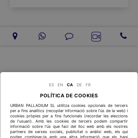
ES
EN
CA
DE
FR
POLÍTICA DE COOKIES
URBAN PALLADIUM SL utilitza cookies opcionals de tercers
per a fins analítics (recopilar informació sobre l'ús de la web) i
cookies pròpies per a fins funcionals (recordar les eleccions
de l'usuari). Amb les cookies de tercers podem compartir
informació sobre l'ús que faci del lloc web amb els nostres
partners de xarxes socials, publicitat o anàlisi web, els qui
poden combinar-la amb una altra informació que els hagi