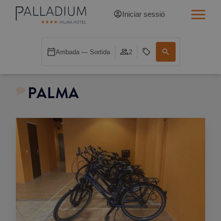
Iniciar sessió
INDIVIDUAL RED
Arribada — Sortida
2
INDIVIDUAL BALCÓ
PALMA
INDIVIDUAL BALCÓ CATEDRAL
DOBLE RED
DOBLE INN
DOBLE WHITE
DOBLE INN CATEDRAL
SUPERIOR