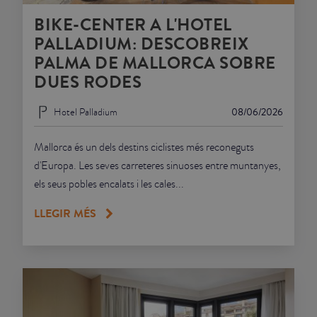
BIKE-CENTER A L'HOTEL
JUNIOR SUITES
PALLADIUM: DESCOBREIX
PALMA DE MALLORCA SOBRE
SUITE
DUES RODES
Hotel Palladium
08/06/2026
Mallorca és un dels destins ciclistes més reconeguts
d'Europa. Les seves carreteres sinuoses entre muntanyes,
els seus pobles encalats i les cales...
LLEGIR MÉS