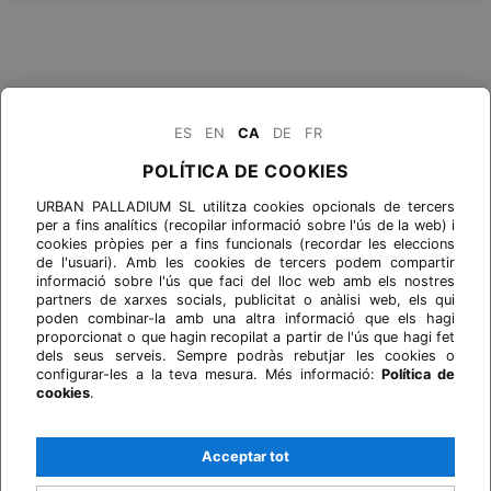
ES
EN
CA
DE
FR
POLÍTICA DE COOKIES
URBAN PALLADIUM SL utilitza cookies opcionals de tercers
per a fins analítics (recopilar informació sobre l'ús de la web) i
cookies pròpies per a fins funcionals (recordar les eleccions
de l'usuari). Amb les cookies de tercers podem compartir
informació sobre l'ús que faci del lloc web amb els nostres
partners de xarxes socials, publicitat o anàlisi web, els qui
poden combinar-la amb una altra informació que els hagi
proporcionat o que hagin recopilat a partir de l'ús que hagi fet
dels seus serveis. Sempre podràs rebutjar les cookies o
configurar-les a la teva mesura. Més informació:
Política de
cookies
.
Acceptar tot