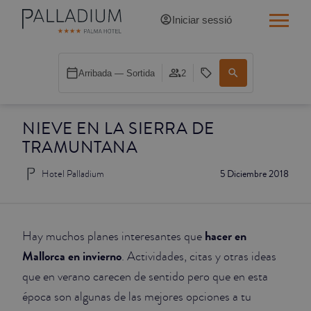
Iniciar sessió
INDIVIDUAL RED
Arribada — Sortida
2
INDIVIDUAL BALCÓ
NIEVE EN LA SIERRA DE
INDIVIDUAL BALCÓ CATEDRAL
TRAMUNTANA
DOBLE RED
Hotel Palladium
5 Diciembre 2018
DOBLE INN
DOBLE WHITE
hacer en
Hay muchos planes interesantes que
Mallorca en invierno
. Actividades, citas y otras ideas
DOBLE INN CATEDRAL
que en verano carecen de sentido pero que en esta
época son algunas de las mejores opciones a tu
SUPERIOR