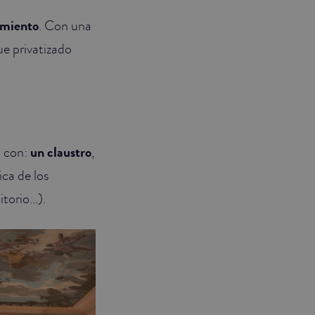
imiento
. Con una
ue privatizado
a con:
un claustro
,
ica de los
mitorio…).