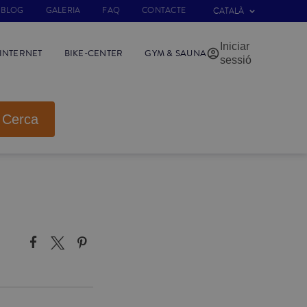
BLOG
GALERIA
FAQ
CONTACTE
CATALÀ
Iniciar
INTERNET
BIKE-CENTER
GYM & SAUNA
sessió
Cerca