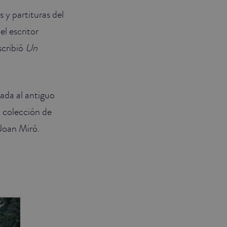
 y partituras del
l escritor
scribió
Un
cada al antiguo
a colección de
Joan Miró.