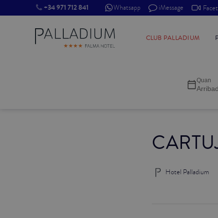
+34 971 712 841
Whatsapp
iMessage
Face
INDIVIDUAL RED
CLUB PALLADIUM
INDIVIDUAL BALCÓ
Quan
INDIVIDUAL BALCÓ CATEDRAL
Arriba
DOBLE RED
CARTU
DOBLE INN
DOBLE WHITE
Hotel Palladium
DOBLE INN CATEDRAL
SUPERIOR