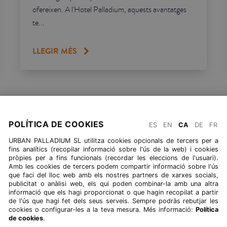
ofereixen. A l'Hotel Palladium, aquests avantatges
te...
LLEGIR MÉS
TORNAR A BLOG
POLÍTICA DE COOKIES
ES
EN
CA
DE
FR
URBAN PALLADIUM SL utilitza cookies opcionals de tercers per a
fins analítics (recopilar informació sobre l'ús de la web) i cookies
pròpies per a fins funcionals (recordar les eleccions de l'usuari).
Amb les cookies de tercers podem compartir informació sobre l'ús
que faci del lloc web amb els nostres partners de xarxes socials,
publicitat o anàlisi web, els qui poden combinar-la amb una altra
informació que els hagi proporcionat o que hagin recopilat a partir
de l'ús que hagi fet dels seus serveis. Sempre podràs rebutjar les
cookies o configurar-les a la teva mesura. Més informació:
Política
de cookies
.