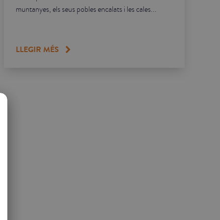
muntanyes, els seus pobles encalats i les cales...
LLEGIR MÉS