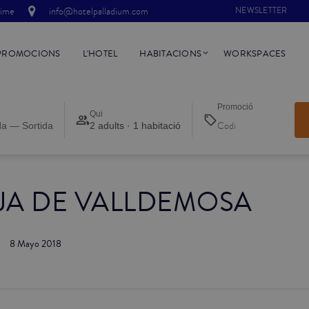
time
info@hotelpalladium.com
NEWSLETTER
PROMOCIONS
L'HOTEL
HABITACIONS
WORKSPACES
Promoció
Qui
da — Sortida
2 adults · 1 habitació
JA DE VALLDEMOSA
8 Mayo 2018