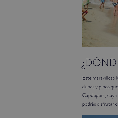
¿DÓND
Este maravilloso l
dunas y pinos qu
Capdepera, cuya z
podrás disfrutar 