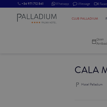
+34 971 712 841
Whatsapp
iMessage
Face
INDIVIDUAL RED
CLUB PALLADIUM
INDIVIDUAL BALCÓ
Quan
INDIVIDUAL BALCÓ CATEDRAL
Arriba
DOBLE RED
CALA 
DOBLE INN
DOBLE WHITE
Hotel Palladium
DOBLE INN CATEDRAL
SUPERIOR