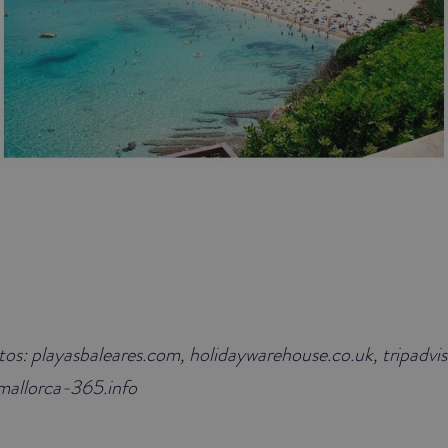
otos: playasbaleares.com, holidaywarehouse.co.uk, tripadvi
 mallorca-365.info