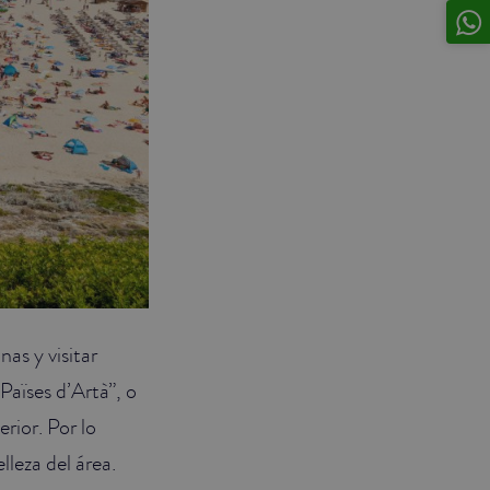
as y visitar
Païses d’Artà”, o
rior. Por lo
leza del área.