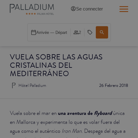
Se connecter
SINGLE RED
Arrivée — Départ
2
SINGLE BALCON
VUELA SOBRE LAS AGUAS
SINGLE BALCON CATHÉDRALE
CRISTALINAS DEL
DOBLE RED
MEDITERRÁNEO
Hôtel Palladium
26 Febrero 2018
DOBLE INN
DOUBLE WHITE
una aventura de
flyboard
Vuela sobre el mar en
única
DOUBLE INN CATHÉDRALE
en Mallorca y experimenta lo que es volar fuera del
agua como el auténtico
Iron Man
. Despega del agua a
SUPÉRIEURE