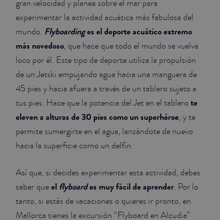
gran velocidad y planea sobre el mar para
experimentar la actividad acuática más fabulosa del
JUNIOR SUITES
Flyboarding
es el deporte acuático extremo
mundo.
SUITE
más novedoso
, que hace que todo el mundo se vuelva
loco por él. Este tipo de deporte utiliza la propulsión
de un Jetski empujando agua hacia una manguera de
45 pies y hacia afuera a través de un tablero sujeto a
te
tus pies. Hace que la potencia del Jet en el tablero
eleven a alturas de 30 pies como un superhéroe
, y te
permite sumergirte en el agua, lanzándote de nuevo
hacia la superficie como un delfín.
Así que, si decides experimentar esta actividad, debes
el
flyboard
es muy fácil de aprender
saber que
. Por lo
tanto, si estás de vacaciones o quieres ir pronto, en
Mallorca tienes la excursión “Flyboard en Alcudia”