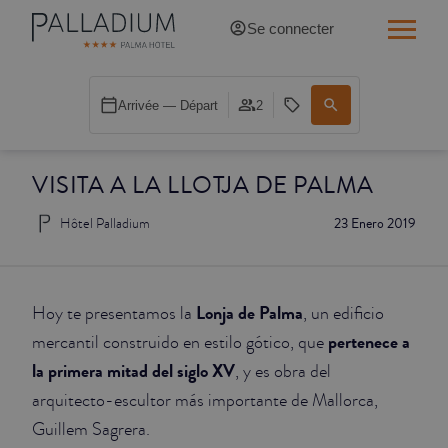
Se connecter
SINGLE RED
Arrivée — Départ
2
SINGLE BALCON
VISITA A LA LLOTJA DE PALMA
SINGLE BALCON CATHÉDRALE
Hôtel Palladium
23 Enero 2019
DOBLE RED
DOBLE INN
Lonja de Palma
Hoy te presentamos la
, un edificio
DOUBLE WHITE
pertenece a
mercantil construido en estilo gótico, que
la primera mitad del siglo XV
, y es obra del
DOUBLE INN CATHÉDRALE
arquitecto-escultor más importante de Mallorca,
Guillem Sagrera.
SUPÉRIEURE