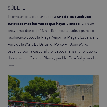
SÚBETE
JUNIOR SUITES
uno de los autobuses
Te invitamos a que te subas a
SUITE
turísticos más hermosos que hayas visitado
. Con un
programa diario de 10h a 18h, este autobús puede ir
fácilmente desde la Plaça Major, la Plaça d’Espanya, el
Parc de la Mar, Es Baluard, Porto Pí, Joan Miró,
pasando por la catedral y el paseo marítimo, el puerto
deportivo, el Castillo Blever, pueblo Español y muchos
más.