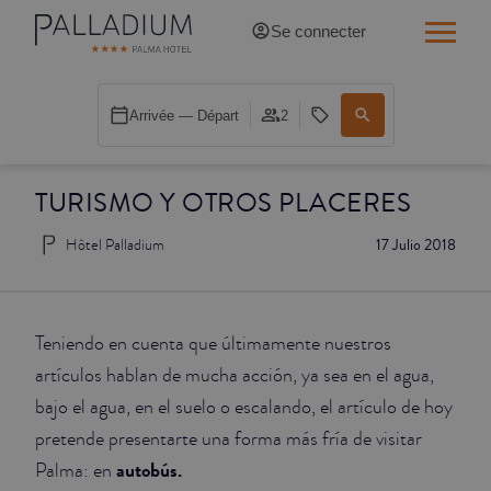
Se connecter
SINGLE RED
Arrivée — Départ
2
SINGLE BALCON
TURISMO Y OTROS PLACERES
SINGLE BALCON CATHÉDRALE
Hôtel Palladium
17 Julio 2018
DOBLE RED
DOBLE INN
Teniendo en cuenta que últimamente nuestros
DOUBLE WHITE
artículos hablan de mucha acción, ya sea en el agua,
bajo el agua, en el suelo o escalando, el artículo de hoy
DOUBLE INN CATHÉDRALE
pretende presentarte una forma más fría de visitar
autobús.
Palma: en
SUPÉRIEURE