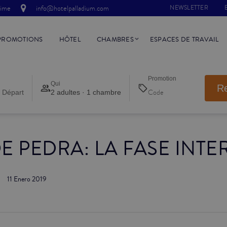
time
info@hotelpalladium.com
NEWSLETTER
PROMOTIONS
HÔTEL
CHAMBRES
ESPACES DE TRAVAIL
Promotion
Qui
R
 Départ
2 adultes · 1 chambre
E PEDRA: LA FASE INT
11 Enero 2019