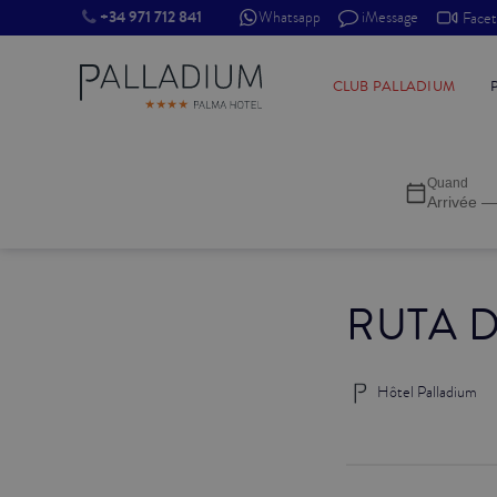
+34 971 712 841
Whatsapp
iMessage
Face
SINGLE RED
CLUB PALLADIUM
SINGLE BALCON
Quand
SINGLE BALCON CATHÉDRALE
Arrivée —
DOBLE RED
RUTA D
DOBLE INN
DOUBLE WHITE
Hôtel Palladium
DOUBLE INN CATHÉDRALE
SUPÉRIEURE