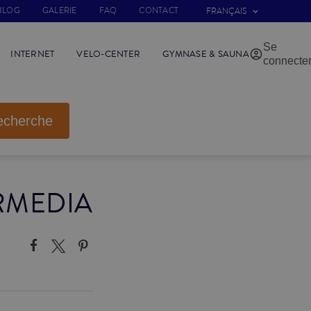
BLOG
GALERIE
FAQ
CONTACT
FRANÇAIS
Se
INTERNET
VELO-CENTER
GYMNASE & SAUNA
connecte
echerche
ERMEDIA