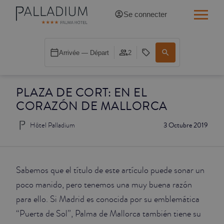
Se connecter
SINGLE RED
Arrivée — Départ
2
SINGLE BALCON
PLAZA DE CORT: EN EL
SINGLE BALCON CATHÉDRALE
CORAZÓN DE MALLORCA
DOBLE RED
Hôtel Palladium
3 Octubre 2019
DOBLE INN
DOUBLE WHITE
Sabemos que el título de este artículo puede sonar un
poco manido, pero tenemos una muy buena razón
DOUBLE INN CATHÉDRALE
para ello. Si Madrid es conocida por su emblemática
“Puerta de Sol”, Palma de Mallorca también tiene su
SUPÉRIEURE