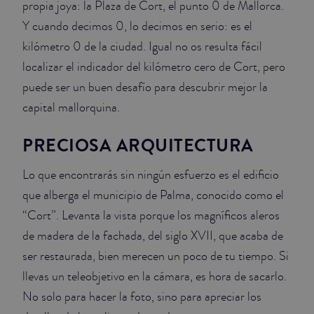
propia joya: la Plaza de Cort, el punto 0 de Mallorca.
Y cuando decimos 0, lo decimos en serio: es el
JUNIOR SUITES
kilómetro 0 de la ciudad. Igual no os resulta fácil
SUITE
localizar el indicador del kilómetro cero de Cort, pero
puede ser un buen desafío para descubrir mejor la
capital mallorquina.
PRECIOSA ARQUITECTURA
Lo que encontrarás sin ningún esfuerzo es el edificio
que alberga el municipio de Palma, conocido como el
“Cort”. Levanta la vista porque los magníficos aleros
de madera de la fachada, del siglo XVII, que acaba de
ser restaurada, bien merecen un poco de tu tiempo. Si
llevas un teleobjetivo en la cámara, es hora de sacarlo.
No solo para hacer la foto, sino para apreciar los