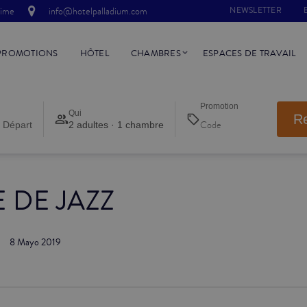
time
info@hotelpalladium.com
NEWSLETTER
PROMOTIONS
HÔTEL
CHAMBRES
ESPACES DE TRAVAIL
Promotion
Qui
R
 Départ
2 adultes · 1 chambre
 DE JAZZ
8 Mayo 2019