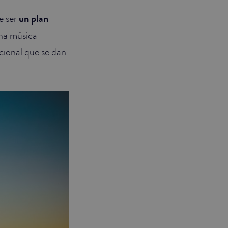
e ser
un plan
una música
acional que se dan