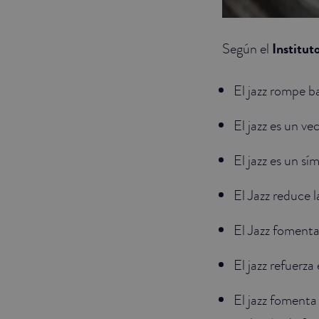
Según el
Institut
El jazz rompe b
El jazz es un ve
El jazz es un sí
El Jazz reduce 
El Jazz fomenta
El jazz refuerza
El jazz fomenta 