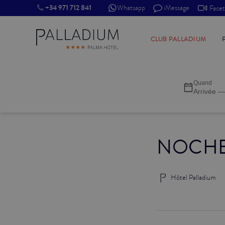
+34 971 712 841
Whatsapp
iMessage
Face
SINGLE RED
CLUB PALLADIUM
SINGLE BALCON
Quand
SINGLE BALCON CATHÉDRALE
Arrivée —
DOBLE RED
NOCHE
DOBLE INN
DOUBLE WHITE
Hôtel Palladium
DOUBLE INN CATHÉDRALE
SUPÉRIEURE