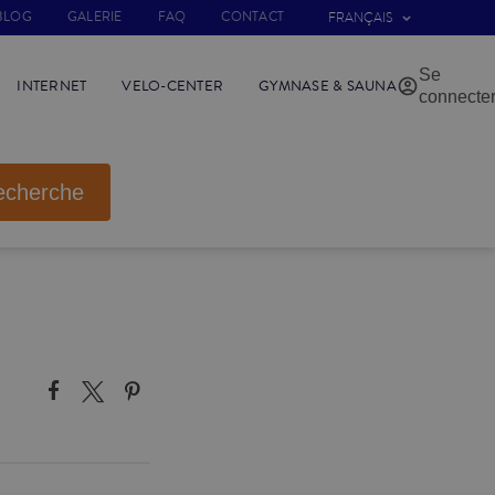
BLOG
GALERIE
FAQ
CONTACT
FRANÇAIS
Se
INTERNET
VELO-CENTER
GYMNASE & SAUNA
connecte
echerche