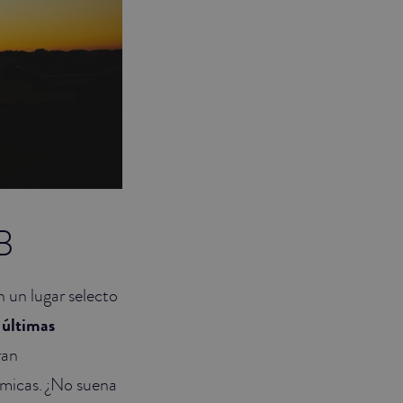
B
n un lugar selecto
últimas
ran
ómicas. ¿No suena