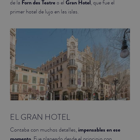
Forn des Teatre
Gran Hotel
de la
o el
, que fue el
primer hotel de lujo en las islas.
JUNIOR SUITES
SUITE
EL GRAN HOTEL
impensables en ese
Contaba con muchos detalles,
momento
. Fue planeado desde el principio con