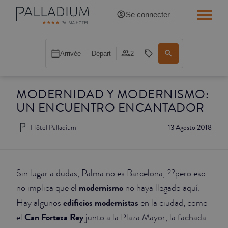
Se connecter
SINGLE RED
Arrivée — Départ
2
SINGLE BALCON
MODERNIDAD Y MODERNISMO:
SINGLE BALCON CATHÉDRALE
UN ENCUENTRO ENCANTADOR
DOBLE RED
Hôtel Palladium
13 Agosto 2018
DOBLE INN
DOUBLE WHITE
Sin lugar a dudas, Palma no es Barcelona, ??pero eso
modernismo
no implica que el
no haya llegado aquí.
DOUBLE INN CATHÉDRALE
edificios modernistas
Hay algunos
en la ciudad, como
Can Forteza Rey
el
junto a la Plaza Mayor, la fachada
SUPÉRIEURE