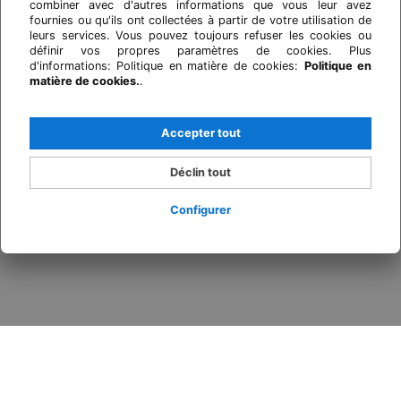
combiner avec d'autres informations que vous leur avez
fournies ou qu'ils ont collectées à partir de votre utilisation de
leurs services. Vous pouvez toujours refuser les cookies ou
définir vos propres paramètres de cookies. Plus
d'informations: Politique en matière de cookies:
Politique en
matière de cookies.
.
Accepter tout
Déclin tout
Configurer
Se connecter / Adhérez
Quand
Promotion
Qui
Chambre​ 1