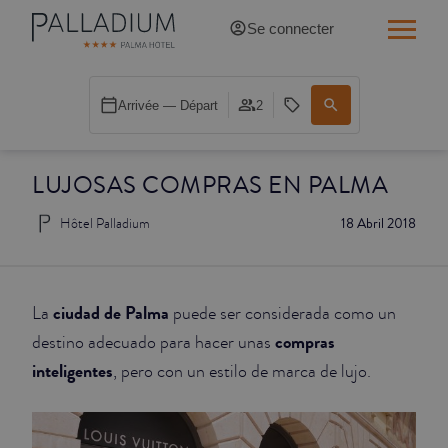
Se connecter
SINGLE RED
Arrivée — Départ
2
SINGLE BALCON
LUJOSAS COMPRAS EN PALMA
SINGLE BALCON CATHÉDRALE
Hôtel Palladium
18 Abril 2018
DOBLE RED
DOBLE INN
ciudad de Palma
La
puede ser considerada como un
DOUBLE WHITE
compras
destino adecuado para hacer unas
inteligentes
, pero con un estilo de marca de lujo.
DOUBLE INN CATHÉDRALE
SUPÉRIEURE