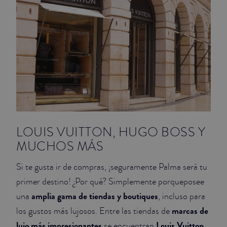
JUNIOR SUITES
SUITE
LOUIS VUITTON, HUGO BOSS Y
MUCHOS MÁS
Si te gusta ir de compras, ¡seguramente Palma será tu
primer destino! ¿Por qué? Simplemente porqueposee
amplia gama de tiendas y boutiques
una
, incluso para
marcas de
los gustos más lujosos. Entre las tiendas de
lujo más impresionantes
Louis Vuitton
se encuentran
,