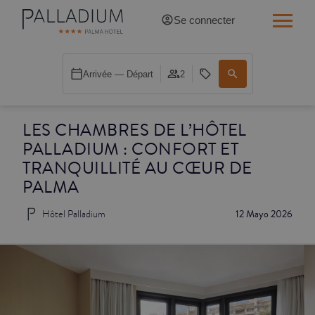
Se connecter
SINGLE RED
Arrivée — Départ
2
SINGLE BALCON
LES CHAMBRES DE L’HÔTEL
SINGLE BALCON CATHÉDRALE
PALLADIUM : CONFORT ET
DOBLE RED
TRANQUILLITÉ AU CŒUR DE
PALMA
DOBLE INN
Hôtel Palladium
12 Mayo 2026
DOUBLE WHITE
DOUBLE INN CATHÉDRALE
SUPÉRIEURE