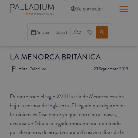
Se connecter
SINGLE RED
Arrivée — Départ
2
SINGLE BALCON
LA MENORCA BRITÁNICA
SINGLE BALCON CATHÉDRALE
Hôtel Palladium
23 Septiembre 2019
DOBLE RED
DOBLE INN
Durante todo el siglo XVIII la isla de Menorca estaba
DOUBLE WHITE
bajo la corona de Inglaterra. El legado que dejaron los
británicos es fascinante ya que, entre otras cosas,
DOUBLE INN CATHÉDRALE
destaca un fabuloso legado monumental dominado
por elementos de arquitectura defensiva militar de la
SUPÉRIEURE