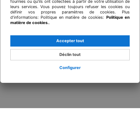
fournies ou qu'ils ont collectées à partir de votre utilisation de
leurs services. Vous pouvez toujours refuser les cookies ou
définir vos propres paramètres de cookies. Plus
d'informations: Politique en matière de cookies:
Politique en
matière de cookies.
.
Accepter tout
Déclin tout
Configurer
Se connecter / Adhérez
Quand
Promotion
Qui
Chambre​ 1