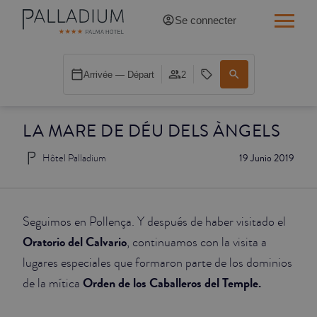
Se connecter
SINGLE RED
Arrivée — Départ
2
SINGLE BALCON
LA MARE DE DÉU DELS ÀNGELS
SINGLE BALCON CATHÉDRALE
Hôtel Palladium
19 Junio 2019
DOBLE RED
DOBLE INN
Seguimos en Pollença. Y después de haber visitado el
DOUBLE WHITE
Oratorio del Calvario
, continuamos con la visita a
lugares especiales que formaron parte de los dominios
DOUBLE INN CATHÉDRALE
Orden de los Caballeros del Temple.
de la mítica
SUPÉRIEURE