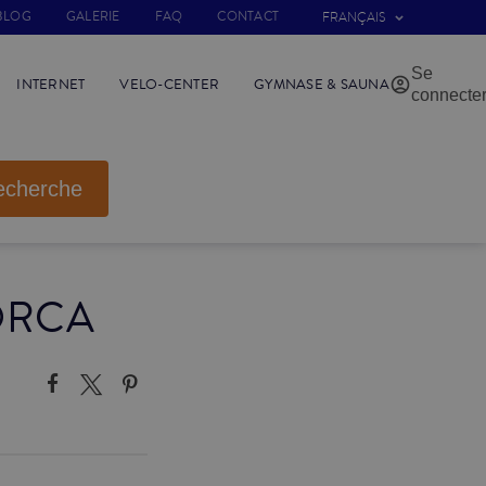
BLOG
GALERIE
FAQ
CONTACT
FRANÇAIS
Se
INTERNET
VELO-CENTER
GYMNASE & SAUNA
connecte
echerche
ORCA