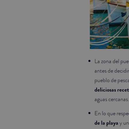
La zona del pue
antes de decidi
pueblo de pesca
deliciosas rece
aguas cercanas.
En lo que respec
de la playa
y un