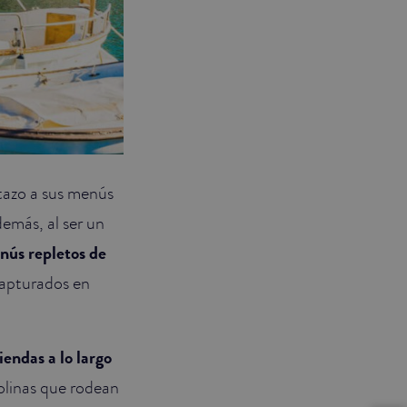
stazo a sus menús
demás, al ser un
nús repletos de
capturados en
iendas a lo largo
olinas que rodean