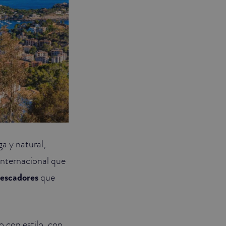
ga y natural,
internacional que
pescadores
que
 con estilo, con