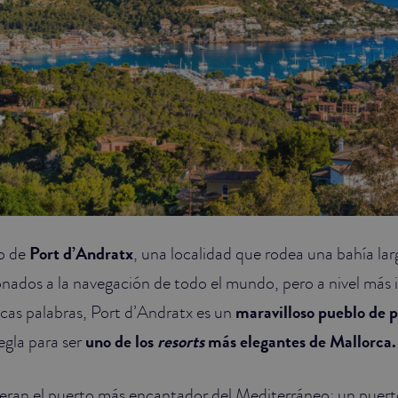
do de
Port d’Andratx
, una localidad que rodea una bahía lar
onados a la navegación de todo el mundo, pero a nivel más 
cas palabras, Port d’Andratx es un
maravilloso pueblo de 
egla para ser
uno de los
resorts
más elegantes de Mallorca.
ran el puerto más encantador del Mediterráneo: un puerto