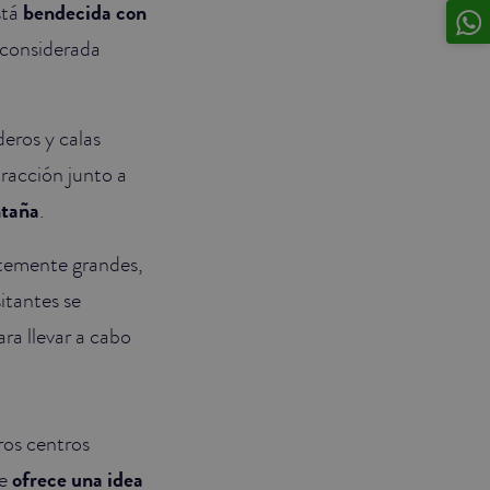
stá
bendecida con
s considerada
deros y calas
tracción junto a
ntaña
.
ntemente grandes,
itantes se
ra llevar a cabo
ros centros
te
ofrece una idea