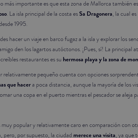
 lo más importante es que esta zona de Mallorca también e
oso
. La isla principal de la costa es
Sa Dragonera
, la cual e
 desde 1995.
s hacer un viaje en barco fugaz a la isla y explorar los sen
migo den los lagartos autóctonos. ¡Pues, sí! La principal a
increíbles restaurantes es su
hermosa playa y la zona de mo
gar relativamente pequeño cuenta con opciones sorprende
as que hacer
a poca distancia, aunque la mayoría de los vis
mar una copa en el puerto mientras el pescador se aleja pa
 muy popular y relativamente caro en comparación con ot
la, pero, por supuesto, la ciudad
merece una visita
, ya que 