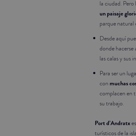
la ciudad. Pero
un paisaje glori
parque natural
Desde aquí puede
donde hacerse a
las calas y sus 
Para ser un lu
con
muchas cos
complacen en to
su trabajo.
Port d’Andratx
es
turísticos de la is