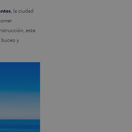
antes
, la ciudad
 comer
onstrucción, este
, buceo y