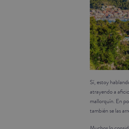
Sí, estoy hablan
atrayendo a afici
mallorquín. En po
también se las arr
Muchos lo conside