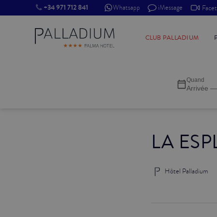
+34 971 712 841
Whatsapp
iMessage
Face
SINGLE RED
CLUB PALLADIUM
SINGLE BALCON
Quand
SINGLE BALCON CATHÉDRALE
Arrivée —
DOBLE RED
LA ESP
DOBLE INN
DOUBLE WHITE
Hôtel Palladium
DOUBLE INN CATHÉDRALE
SUPÉRIEURE