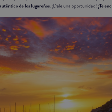
 auténtico de los lugareños
. ¡Dale una oportunidad!
¡Te enc