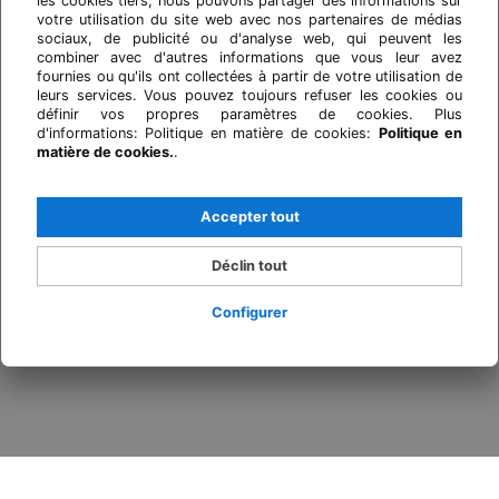
les cookies tiers, nous pouvons partager des informations sur
votre utilisation du site web avec nos partenaires de médias
sociaux, de publicité ou d'analyse web, qui peuvent les
combiner avec d'autres informations que vous leur avez
fournies ou qu'ils ont collectées à partir de votre utilisation de
leurs services. Vous pouvez toujours refuser les cookies ou
définir vos propres paramètres de cookies. Plus
d'informations: Politique en matière de cookies:
Politique en
matière de cookies.
.
Accepter tout
Déclin tout
Configurer
Se connecter / Adhérez
Quand
Promotion
Qui