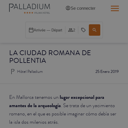
Se connecter
SINGLE RED
Arrivée — Départ
2
SINGLE BALCON
LA CIUDAD ROMANA DE
SINGLE BALCON CATHÉDRALE
POLLENTIA
DOBLE RED
Hôtel Palladium
25 Enero 2019
DOBLE INN
DOUBLE WHITE
lugar excepcional para
En Mallorca tenemos un
amantes de la arqueología
. Se trata de un yacimiento
DOUBLE INN CATHÉDRALE
romano, en el que es posible imaginar cómo debía ser
la isla dos milenios atrás.
SUPÉRIEURE