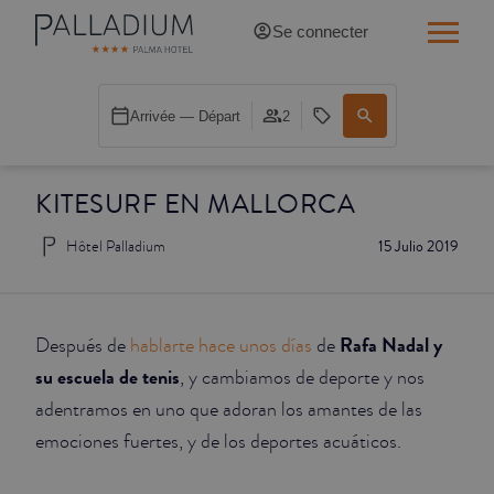
Se connecter
SINGLE RED
Arrivée — Départ
2
SINGLE BALCON
KITESURF EN MALLORCA
SINGLE BALCON CATHÉDRALE
Hôtel Palladium
15 Julio 2019
DOBLE RED
DOBLE INN
Rafa Nadal y
Después de
hablarte hace unos días
de
DOUBLE WHITE
su escuela de tenis
, y cambiamos de deporte y nos
adentramos en uno que adoran los amantes de las
DOUBLE INN CATHÉDRALE
emociones fuertes, y de los deportes acuáticos.
SUPÉRIEURE