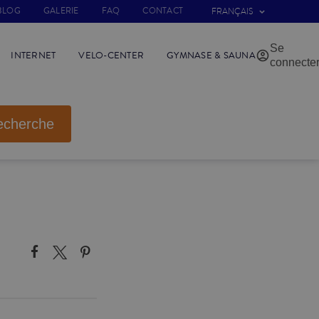
BLOG
GALERIE
FAQ
CONTACT
FRANÇAIS
Se
INTERNET
VELO-CENTER
GYMNASE & SAUNA
connecte
echerche