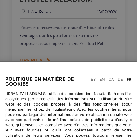
Hôtel Palladium
15/07/2026
Réserver directement sur le site d'un hôtel offre des
avantages que les plateformes externes ne
proposent tout simplement pas. À l'Hôtel Pal...
LIRE PLUS
POLITIQUE EN MATIÈRE DE
ES
EN
CA
DE
FR
COOKIES
URBAN PALLADIUM SL utilise des cookies tiers facultatifs à des fins
RETOURNER À BLOG
analytiques (pour recueillir des informations sur l'utilisation du site
web) et des cookies propres à des fins fonctionnelles (pour
mémoriser les choix de l'utilisateur). Avec les cookies tiers, nous
pouvons partager des informations sur votre utilisation du site web
avec nos partenaires de médias sociaux, de publicité ou d'analyse
web, qui peuvent les combiner avec d'autres informations que vous
leur avez fournies ou qu'ils ont collectées à partir de votre
utilisation de leurs services. Vous pouvez toujours refuser les