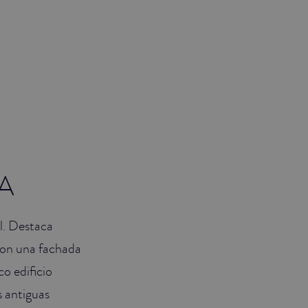
A
al. Destaca
Con una fachada
co edificio
s antiguas