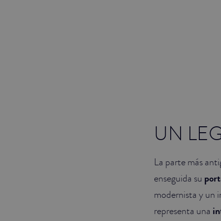
UN LEG
La parte más antig
enseguida su
port
modernista y un i
representa una
in