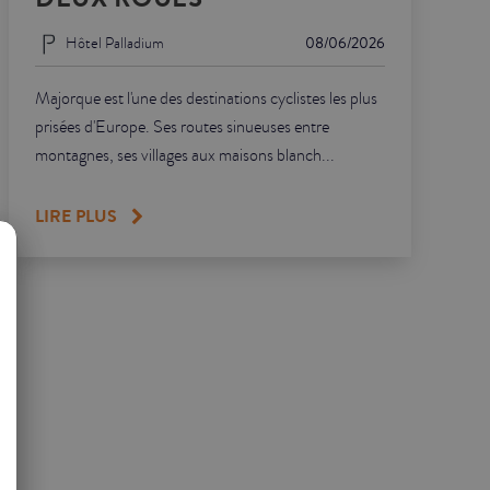
Hôtel Palladium
08/06/2026
Majorque est l'une des destinations cyclistes les plus
prisées d'Europe. Ses routes sinueuses entre
montagnes, ses villages aux maisons blanch...
LIRE PLUS