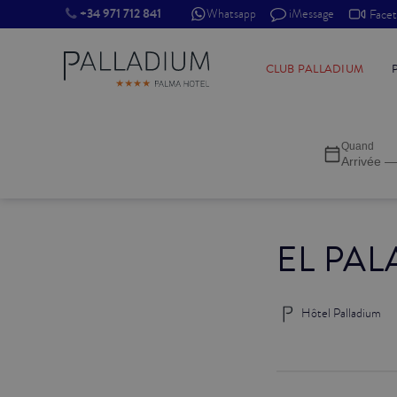
+34 971 712 841
Whatsapp
iMessage
Face
SINGLE RED
CLUB PALLADIUM
SINGLE BALCON
Quand
SINGLE BALCON CATHÉDRALE
Arrivée —
DOBLE RED
EL PAL
DOBLE INN
DOUBLE WHITE
Hôtel Palladium
DOUBLE INN CATHÉDRALE
SUPÉRIEURE