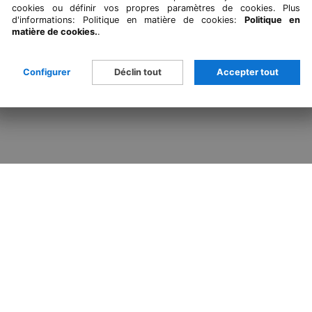
cookies ou définir vos propres paramètres de cookies. Plus
d'informations: Politique en matière de cookies:
Politique en
matière de cookies.
.
Configurer
Déclin tout
Accepter tout
12 Palma
+34 971 712 841
Whatsapp
iMessag
Newsletter
SUIS NOUS