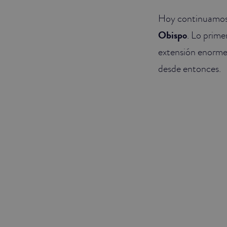
Hoy continuamos 
JUNIOR SUITES
Obispo
. Lo prim
SUITE
extensión enorm
desde entonces.