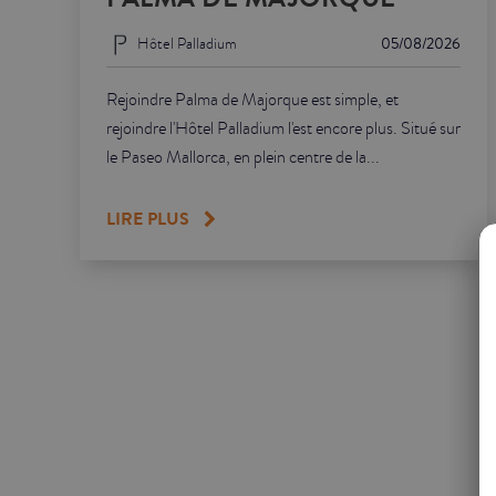
Hôtel Palladium
05/08/2026
Rejoindre Palma de Majorque est simple, et
rejoindre l'Hôtel Palladium l'est encore plus. Situé sur
le Paseo Mallorca, en plein centre de la...
LIRE PLUS