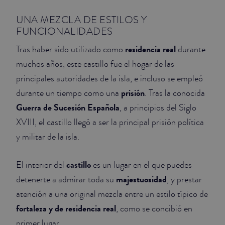
UNA MEZCLA DE ESTILOS Y
FUNCIONALIDADES
residencia real
Tras haber sido utilizado como
durante
muchos años, este castillo fue el hogar de las
principales autoridades de la isla, e incluso se empleó
prisión
durante un tiempo como una
. Tras la conocida
Guerra de Sucesión Española
, a principios del Siglo
XVIII, el castillo llegó a ser la principal prisión política
y militar de la isla.
castillo
El interior del
es un lugar en el que puedes
majestuosidad
detenerte a admirar toda su
, y prestar
atención a una original mezcla entre un estilo típico de
fortaleza y de residencia real
, como se concibió en
primer lugar.