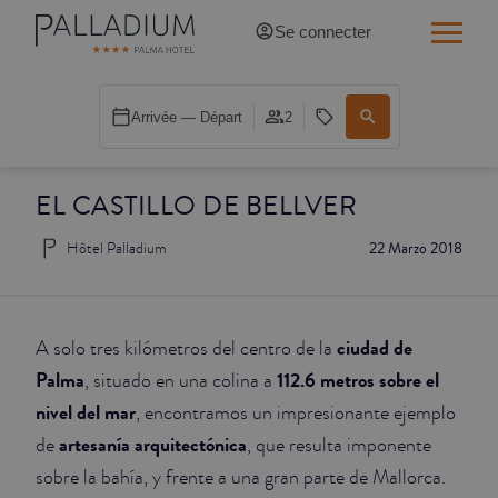
Se connecter
SINGLE RED
Arrivée — Départ
2
SINGLE BALCON
EL CASTILLO DE BELLVER
SINGLE BALCON CATHÉDRALE
Hôtel Palladium
22 Marzo 2018
DOBLE RED
DOBLE INN
ciudad de
A solo tres kilómetros del centro de la
DOUBLE WHITE
Palma
112.6 metros sobre el
, situado en una colina a
nivel del mar
, encontramos un impresionante ejemplo
DOUBLE INN CATHÉDRALE
artesanía arquitectónica
de
, que resulta imponente
sobre la bahía, y frente a una gran parte de Mallorca.
SUPÉRIEURE