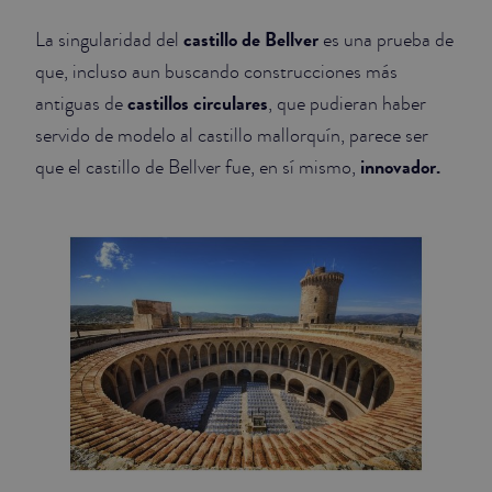
castillo de Bellver
La singularidad del
es una prueba de
JUNIOR SUITES
que, incluso aun buscando construcciones más
SUITE
castillos circulares
antiguas de
, que pudieran haber
servido de modelo al castillo mallorquín, parece ser
innovador.
que el castillo de Bellver fue, en sí mismo,