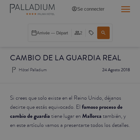
Se connecter
SINGLE RED
Arrivée — Départ
2
SINGLE BALCON
CAMBIO DE LA GUARDIA REAL
SINGLE BALCON CATHÉDRALE
Hôtel Palladium
24 Agosto 2018
DOBLE RED
DOBLE INN
Si crees que solo existe en el Reino Unido, déjanos
DOUBLE WHITE
famoso proceso de
decirte que estás equivocado. El
cambio de guardia
Mallorca
tiene lugar en
también, y
DOUBLE INN CATHÉDRALE
en este artículo vamos a presentarte todos los detalles.
SUPÉRIEURE