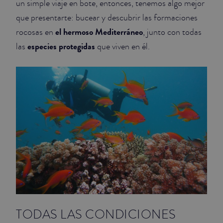
un simple viaje en bote, entonces, tenemos algo mejor
que presentarte: bucear y descubrir las formaciones
JUNIOR SUITES
el hermoso Mediterráneo
rocosas en
, junto con todas
SUITE
especies protegidas
las
que viven en él.
TODAS LAS CONDICIONES