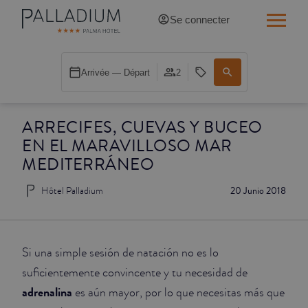
Se connecter
SINGLE RED
Arrivée — Départ
2
SINGLE BALCON
ARRECIFES, CUEVAS Y BUCEO
SINGLE BALCON CATHÉDRALE
EN EL MARAVILLOSO MAR
DOBLE RED
MEDITERRÁNEO
Hôtel Palladium
20 Junio 2018
DOBLE INN
DOUBLE WHITE
Si una simple sesión de natación no es lo
DOUBLE INN CATHÉDRALE
suficientemente convincente y tu necesidad de
adrenalina
es aún mayor, por lo que necesitas más que
SUPÉRIEURE