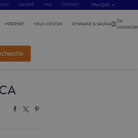
BLOG
GALERIE
FAQ
CONTACT
FRANÇAIS
Se
INTERNET
VELO-CENTER
GYMNASE & SAUNA
connecte
echerche
ICA