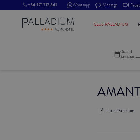
+34 971 712 841
Whatsapp
iMessage
Face
SINGLE RED
CLUB PALLADIUM
SINGLE BALCON
Quand
SINGLE BALCON CATHÉDRALE
Arrivée —
DOBLE RED
AMANT
DOBLE INN
DOUBLE WHITE
Hôtel Palladium
DOUBLE INN CATHÉDRALE
SUPÉRIEURE