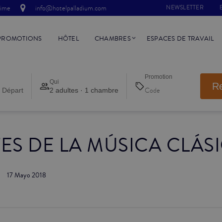
time
info@hotelpalladium.com
NEWSLETTER
PROMOTIONS
HÔTEL
CHAMBRES
ESPACES DE TRAVAIL
Promotion
Qui
R
 Départ
2 adultes · 1 chambre
ES DE LA MÚSICA CLÁS
17 Mayo 2018