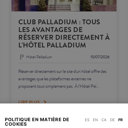
CLUB PALLADIUM : TOUS
LES AVANTAGES DE
RÉSERVER DIRECTEMENT À
L'HÔTEL PALLADIUM
Hôtel Palladium
15/07/2026
Réserver directement sur le site d'un hôtel offre des
avantages que les plateformes externes ne
proposent tout simplement pas. À l'Hôtel Pal...
LIRE PLUS
POLITIQUE EN MATIÈRE DE
ES
EN
CA
DE
FR
COOKIES