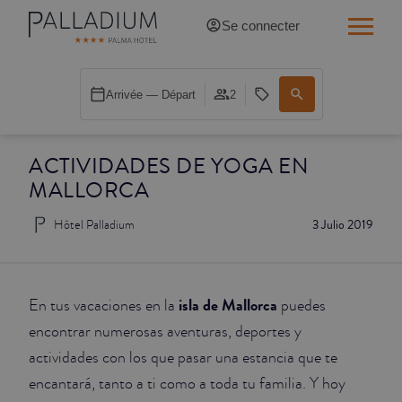
Se connecter
SINGLE RED
Arrivée — Départ
2
SINGLE BALCON
ACTIVIDADES DE YOGA EN
SINGLE BALCON CATHÉDRALE
MALLORCA
DOBLE RED
Hôtel Palladium
3 Julio 2019
DOBLE INN
DOUBLE WHITE
isla de Mallorca
En tus vacaciones en la
puedes
encontrar numerosas aventuras, deportes y
DOUBLE INN CATHÉDRALE
actividades con los que pasar una estancia que te
encantará, tanto a ti como a toda tu familia. Y hoy
SUPÉRIEURE