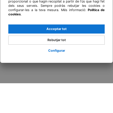
proporcionat o que hagin recopilat a partir de l'ús que hagi fet
dels seus serveis. Sempre podràs rebutjar les cookies o
configurar-les a la teva mesura. Més informació:
Política de
cookies
.
Acceptar tot
Rebutjar tot
Configurar
Inicia sessió / Registra't
Quan
Promoció
Qui
Habitació 1