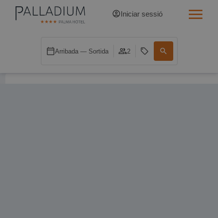
Iniciar sessió
INDIVIDUAL RED
Arribada — Sortida
2
INDIVIDUAL BALCÓ
INDIVIDUAL BALCÓ CATEDRAL
DOBLE RED
DOBLE INN
DOBLE WHITE
DOBLE INN CATEDRAL
SUPERIOR