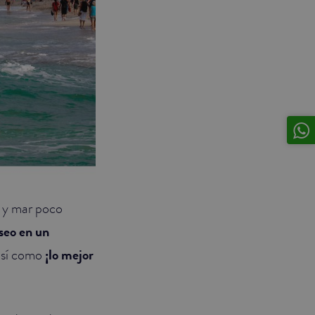
a y mar poco
seo en un
 así como
¡lo mejor