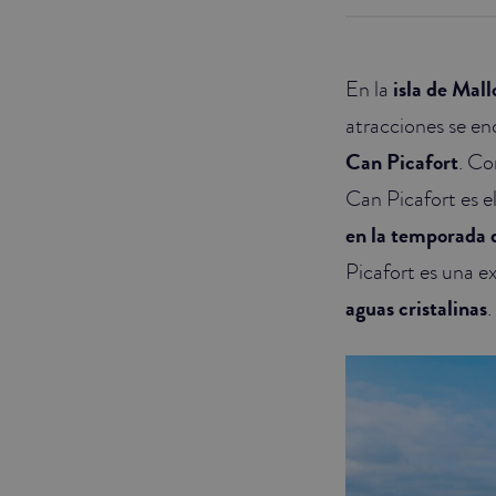
JUNIOR SUITES
En la
isla de Mall
SUITE
atracciones se en
Can Picafort
. Co
Can Picafort es el
en la temporada 
Picafort es una 
aguas cristalinas
.