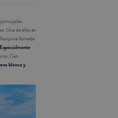
principales
o. Una de ellas es
allorquina llamada
Especialmente
orca, Can
rena blanca y