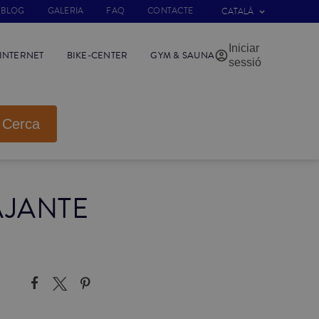
BLOG
GALERIA
FAQ
CONTACTE
CATALÀ
Iniciar
INTERNET
BIKE-CENTER
GYM & SAUNA
sessió
Cerca
AJANTE