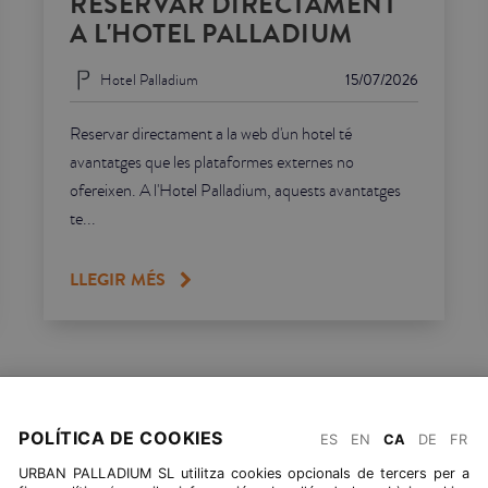
RESERVAR DIRECTAMENT
A L'HOTEL PALLADIUM
Hotel Palladium
15/07/2026
Reservar directament a la web d'un hotel té
avantatges que les plataformes externes no
ofereixen. A l'Hotel Palladium, aquests avantatges
te...
LLEGIR MÉS
TORNAR A BLOG
POLÍTICA DE COOKIES
ES
EN
CA
DE
FR
URBAN PALLADIUM SL utilitza cookies opcionals de tercers per a