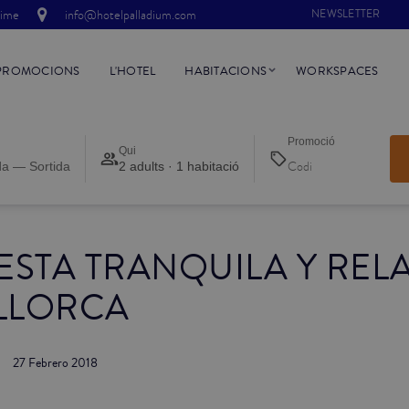
time
info@hotelpalladium.com
NEWSLETTER
PROMOCIONS
L'HOTEL
HABITACIONS
WORKSPACES
Promoció
Qui
da — Sortida
2 adults · 1 habitació
ESTA TRANQUILA Y REL
LLORCA
27 Febrero 2018