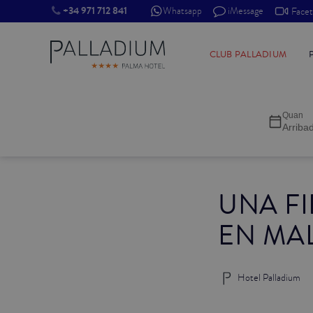
+34 971 712 841
Whatsapp
iMessage
Face
INDIVIDUAL RED
CLUB PALLADIUM
INDIVIDUAL BALCÓ
Quan
INDIVIDUAL BALCÓ CATEDRAL
Arriba
DOBLE RED
UNA FI
DOBLE INN
EN MA
DOBLE WHITE
DOBLE INN CATEDRAL
Hotel Palladium
SUPERIOR