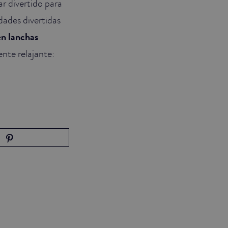
ar divertido para
idades divertidas
en lanchas
ente relajante: