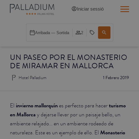
Iniciar sessió
INDIVIDUAL RED
Arribada — Sortida
2
INDIVIDUAL BALCÓ
UN PASEO POR EL MONASTERIO
INDIVIDUAL BALCÓ CATEDRAL
DE MIRAMAR EN MALLORCA
DOBLE RED
Hotel Palladium
1 Febrero 2019
DOBLE INN
DOBLE WHITE
invierno mallorquín
turismo
El
es perfecto para hacer
en Mallorca
y dejarse llevar por un paisaje bello, un
DOBLE INN CATEDRAL
ambiente relajado… en un ambiente rodeado de
Monasterio
naturaleza. Este es un ejemplo de ello. El
SUPERIOR