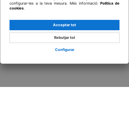
configurar-les a la teva mesura. Més informació:
Política de
cookies
.
Acceptar tot
Rebutjar tot
Configurar
Inicia sessió / Registra't
Quan
Promoció
Qui
Habitació 1
adults
2
Des de 13 anys