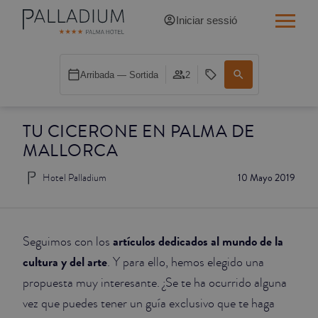
Iniciar sessió
INDIVIDUAL RED
Arribada — Sortida
2
INDIVIDUAL BALCÓ
TU CICERONE EN PALMA DE
INDIVIDUAL BALCÓ CATEDRAL
MALLORCA
DOBLE RED
Hotel Palladium
10 Mayo 2019
DOBLE INN
DOBLE WHITE
artículos dedicados al mundo de la
Seguimos con los
cultura y del arte
. Y para ello, hemos elegido una
DOBLE INN CATEDRAL
propuesta muy interesante. ¿Se te ha ocurrido alguna
vez que puedes tener un guía exclusivo que te haga
SUPERIOR