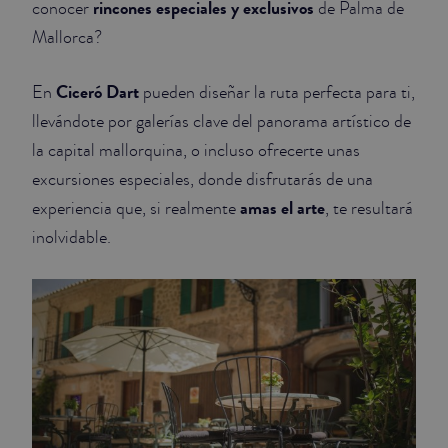
rincones especiales y exclusivos
conocer
de Palma de
Mallorca?
JUNIOR SUITES
SUITE
Ciceró Dart
En
pueden diseñar la ruta perfecta para ti,
llevándote por galerías clave del panorama artístico de
la capital mallorquina, o incluso ofrecerte unas
excursiones especiales, donde disfrutarás de una
amas el arte
experiencia que, si realmente
, te resultará
inolvidable.