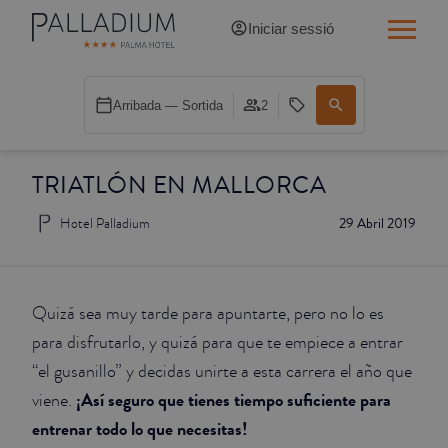
Iniciar sessió
INDIVIDUAL RED
Arribada — Sortida
2
INDIVIDUAL BALCÓ
TRIATLÓN EN MALLORCA
INDIVIDUAL BALCÓ CATEDRAL
Hotel Palladium
29 Abril 2019
DOBLE RED
DOBLE INN
Quizá sea muy tarde para apuntarte, pero no lo es
DOBLE WHITE
para disfrutarlo, y quizá para que te empiece a entrar
“el gusanillo” y decidas unirte a esta carrera el año que
DOBLE INN CATEDRAL
¡Así seguro que tienes tiempo suficiente para
viene.
entrenar todo lo que necesitas!
SUPERIOR