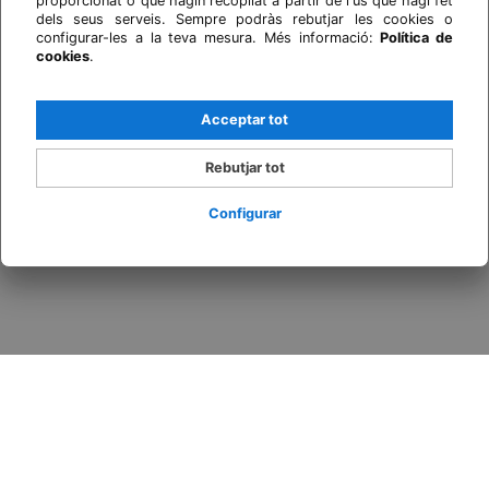
proporcionat o que hagin recopilat a partir de l'ús que hagi fet
dels seus serveis. Sempre podràs rebutjar les cookies o
configurar-les a la teva mesura. Més informació:
Política de
cookies
.
Acceptar tot
Rebutjar tot
Configurar
Inicia sessió / Registra't
Quan
Promoció
Qui
Habitació 1
adults